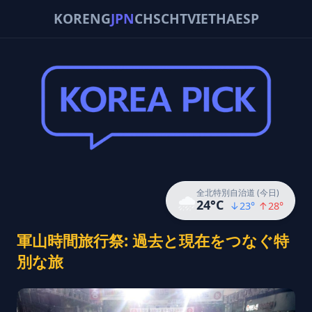
KOR
ENG
JPN
CHS
CHT
VIE
THA
ESP
全北特別自治道 (今日)
🌧️
24
°C
↓
23
°
↑
28
°
軍山時間旅行祭: 過去と現在をつなぐ特
別な旅