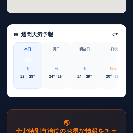
📅
週間天気予報
👉
今日
明日
明後日
3日後
🌧️
🌧️
🌧️
☀️
雨
雨
雨
晴れ
23
°
/
28
°
24
°
/
29
°
24
°
/
29
°
20
°
/
29
°
🌏
全北特別自治道のお得な情報をチェ