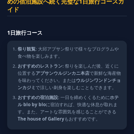
めの宿泊施設へ続く完璧な1日旅行コースガ
イド
1日旅行コース
祭り観覧
: 大邱アプサン祭りで様々なプログラムや
食べ物を楽しみます。
おすすめのレストラン
: 祭りを楽しんだ後、近くに
位置する
アプサンウルジンカニ本店
で新鮮な海産物
を味わってください。または
ウルジンワンドンチョ
ンカジミ
で涼しい刺身を楽しむこともできます。
おすすめの宿泊施設
: 一日を締めくくるために
ホテ
ル blo by blo
に宿泊すれば、快適な休息が取れま
す。また、アートな雰囲気を感じることができる
The house of Gallery
もおすすめです。