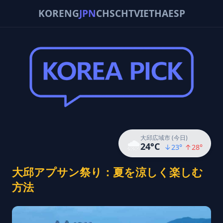
KOR
ENG
JPN
CHS
CHT
VIE
THA
ESP
大邱広域市 (今日)
🌧️
24
°C
↓
23
°
↑
28
°
大邱アプサン祭り：夏を涼しく楽しむ
方法