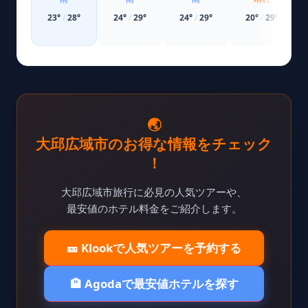
23
°
/
28
°
24
°
/
29
°
24
°
/
29
°
20
°
/
29
°
🌏
大邱広域市のお得な情報をチェック
！
大邱広域市旅行に必見の人気ツアーや、
最安値のホテル料金をご紹介します。
🎫 Klookで人気ツアーを予約する
🏨 Agodaで最安値ホテルを探す