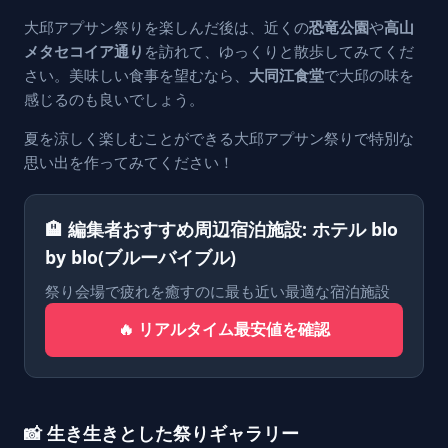
大邱アプサン祭りを楽しんだ後は、近くの
恐竜公園
や
高山
メタセコイア通り
を訪れて、ゆっくりと散歩してみてくだ
さい。美味しい食事を望むなら、
大同江食堂
で大邱の味を
感じるのも良いでしょう。
夏を涼しく楽しむことができる大邱アプサン祭りで特別な
思い出を作ってみてください！
🏨 編集者おすすめ周辺宿泊施設: ホテル blo
by blo(ブルーバイブル)
祭り会場で疲れを癒すのに最も近い最適な宿泊施設
🔥 リアルタイム最安値を確認
📸 生き生きとした祭りギャラリー