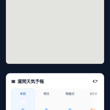
📅
週間天気予報
👉
今日
明日
明後日
3日後
🌧️
🌧️
🌧️
☀️
雨
雨
雨
晴れ