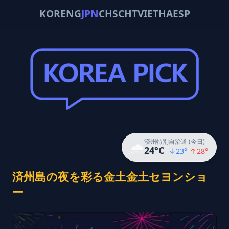
KOR
ENG
JPN
CHS
CHT
VIE
THA
ESP
済州特別自治道 (今日)
🌧️
24
°C
↓
23
°
↑
28
°
済州島の夜を彩る金土金土セヨンショ
ー