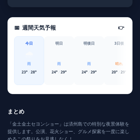
📅
週間天気予報
👉
今日
明日
明後日
3日後
🌧️
🌧️
🌧️
☀️
雨
雨
雨
晴れ
23
°
/
28
°
24
°
/
29
°
24
°
/
29
°
20
°
/
29
°
まとめ
「金土金土セヨンショー」は済州島での特別な夜景体験を
提供します。公演、花火ショー、グルメ探索を一度に楽し
めるこの祭りをお見逃しなく！