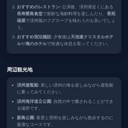
おすすめのレストラン
: 公演後、済州港近くにある
長寿愛島食堂
で新鮮な海鮮料理を楽しんだり、
香苑
福屋
で済州風のフグスープを味わうのも良いでしょ
う。
おすすめ宿泊施設
: 夕食後は
天池連クリスタルホテ
ル
や
海のホテル
で快適な休息を取ってください。
周辺観光地
済州遊覧船
: 美しい済州の海を楽しみながら遊覧船
に乗ってみてください。
済州海洋道立公園
: 自然の中で癒されることができ
る場所です。
新島公園
: 夜景と照明を楽しみながら散歩するのに
最適なコースです。