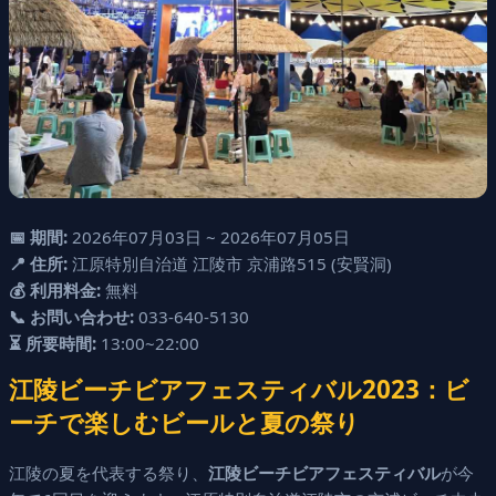
📅 期間:
2026年07月03日 ~ 2026年07月05日
📍 住所:
江原特別自治道 江陵市 京浦路515 (安賢洞)
💰 利用料金:
無料
📞 お問い合わせ:
033-640-5130
⏳ 所要時間:
13:00~22:00
江陵ビーチビアフェスティバル2023：ビ
ーチで楽しむビールと夏の祭り
江陵の夏を代表する祭り、
江陵ビーチビアフェスティバル
が今