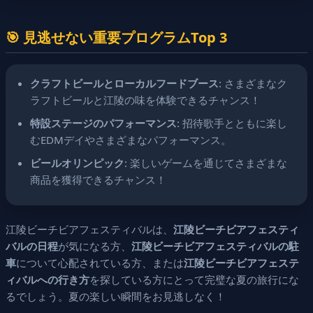
🎯 見逃せない重要プログラムTop 3
クラフトビールとローカルフードブース
: さまざまなク
ラフトビールと江陵の味を体験できるチャンス！
特設ステージのパフォーマンス
: 招待歌手とともに楽し
むEDMデイやさまざまなパフォーマンス。
ビールオリンピック
: 楽しいゲームを通じてさまざまな
商品を獲得できるチャンス！
江陵ビーチビアフェスティバルは、
江陵ビーチビアフェスティ
バルの日程
が気になる方、
江陵ビーチビアフェスティバルの駐
車
について心配されている方、または
江陵ビーチビアフェステ
ィバルへの行き方
を探している方にとって完璧な夏の旅行にな
るでしょう。夏の楽しい瞬間をお見逃しなく！