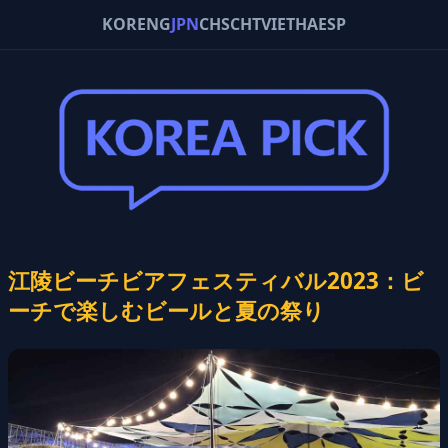
KOR
ENG
JPN
CHS
CHT
VIE
THA
ESP
江陵ビーチビアフェスティバル2023：ビ
ーチで楽しむビールと夏の祭り