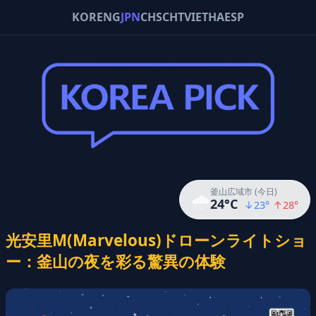
KOR
ENG
JPN
CHS
CHT
VIE
THA
ESP
釜山広域市 (今日)
🌧️
24
°C
↓
23
°
↑
28
°
光安里M(Marvelous)ドローンライトショ
ー：釜山の夜を彩る驚異の体験