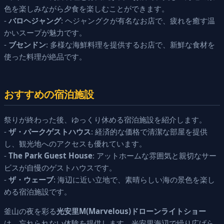
色を楽しみながら夕食を楽しむことができます。
-
バロヘジャング
: ヘジャングクが有名なお店で、疲れを癒す温
かいスープが魅力です。
-
ブセンドン
: 多様な海鮮料理を提供するお店で、新鮮な食材を
使った料理が絶品です。
おすすめの宿泊施設
祭りが終わった後、ゆっくり休める宿泊施設を紹介します。
-
ザ・パークゲストハウス
: 経済的な価格で清潔な部屋を提供
し、観光地へのアクセスも優れています。
-
The Park Guest House
: アットホームな雰囲気と親切なサー
ビスが自慢のゲストハウスです。
-
ザ・ウェーブ
: 海辺に近い立地で、素晴らしい海の景色を楽し
める宿泊施設です。
釜山の夜を彩る
光安里M(Marvelous)ドローンライトショー
は、忘れられない体験を提供します。光安里海辺で繰り広げら