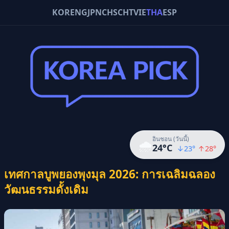
KOR
ENG
JPN
CHS
CHT
VIE
THA
ESP
อินชอน (วันนี้)
🌧️
24
°C
↓
23
°
↑
28
°
เทศกาลบูพยองพุงมุล 2026: การเฉลิมฉลอง
วัฒนธรรมดั้งเดิม