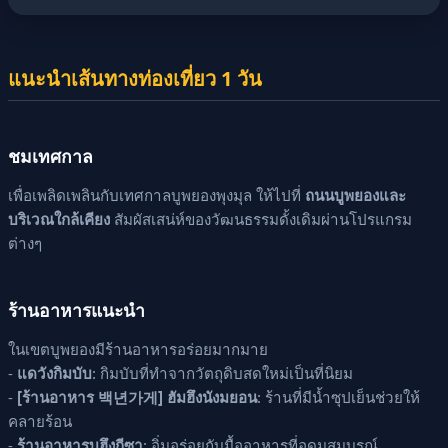
แนะนำเส้นทางท่องเที่ยว 1 วัน
ชมเทศกาล
เพื่อเพลิดเพลินกับเทศกาลบูพยองพุงมุล ให้ไปที่
ถนนบูพยองและ
บริเวณใกล้เคียง
สัมผัสเสน่ห์ของวัฒนธรรมดั้งเดิมผ่านโปรแกรม
ต่างๆ
ร้านอาหารแนะนำ
ในเขตบูพยองมีร้านอาหารอร่อยมากมาย
-
แดวังกิมบับ
: กิมบับที่ทำจากวัตถุดิบสดใหม่เป็นที่นิยม
-
[ร้านอาหาร 백년가게] ฮัมฮึงนังมยอน
: ร้านที่มีน้ำซุปเย็นช่วยให้
คลายร้อน
-
ร้านอาหารบูฮึงกีซา
: อิ่มอร่อยกับมื้ออาหารที่อุดมสมบูรณ์