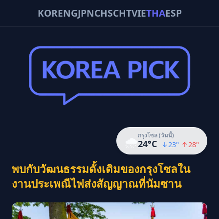
KOR
ENG
JPN
CHS
CHT
VIE
THA
ESP
กรุงโซล (วันนี้)
🌧️
24
°C
↓
23
°
↑
28
°
พบกับวัฒนธรรมดั้งเดิมของกรุงโซลใน
งานประเพณีไฟส่งสัญญาณที่นัมซาน