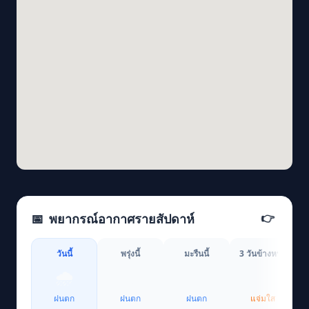
📅
พยากรณ์อากาศรายสัปดาห์
👉
วันนี้
พรุ่งนี้
มะรืนนี้
3 วันข้างหน้า
4
🌧️
🌧️
🌧️
☀️
ฝนตก
ฝนตก
ฝนตก
แจ่มใส