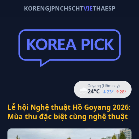
KOR
ENG
JPN
CHS
CHT
VIE
THA
ESP
Goyang (Hôm nay)
🌧️
24
°C
↓
23
°
↑
28
°
Lễ hội Nghệ thuật Hồ Goyang 2026:
Mùa thu đặc biệt cùng nghệ thuật