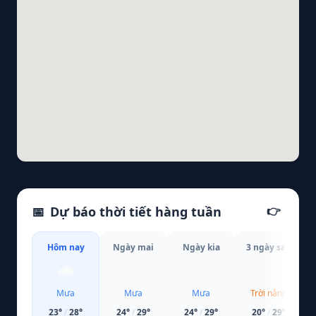
📅
Dự báo thời tiết hàng tuần
👉
Hôm nay
Ngày mai
Ngày kia
3 ngày sau
🌧️
🌧️
🌧️
☀️
Mưa
Mưa
Mưa
Trời nắng
23
°
/
28
°
24
°
/
29
°
24
°
/
29
°
20
°
/
29
°