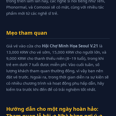
trong triển lãm lần này, các nghệ sĩ nổi tiếng như Tehi,
Phonormal, và Comosoi sẽ có mặt, cùng với nhiều tác
phẩm mới từ các nghệ sĩ trẻ.
Mẹo tham quan
Giá vé vào cửa cho
Hội Chợ Minh Họa Seoul V.21
là
13,000 KRW cho vé sớm, 15,000 KRW cho người lớn, và
9,000 KRW cho thanh thiếu niên (8~19 tuổi), trong khi
trẻ em dưới 7 tuổi được miễn phí. Vào cuối tuần, số
lượng khách tham quan thường đông, vì vậy bạn nên
đặt vé trước. Ngoài ra, trong thời gian diễn ra sự kiện sẽ
có nhiều chương trình và hoạt động phụ hấp dẫn, hãy
kiểm tra trước khi đến để có trải nghiệm tốt nhất.
Hướng dẫn cho một ngày hoàn hảo:
Tham quan lễ hội ➔ Nhà hàng gợi ý ➔