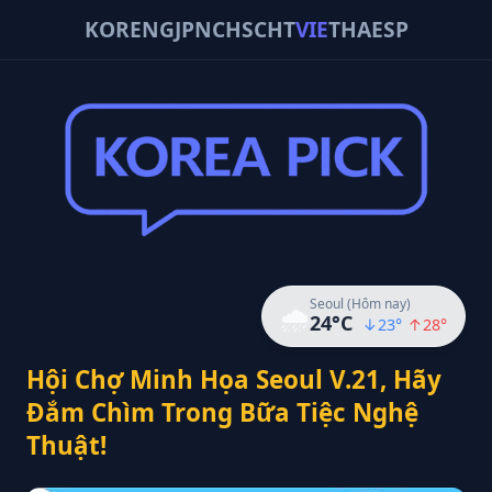
KOR
ENG
JPN
CHS
CHT
VIE
THA
ESP
Seoul (Hôm nay)
🌧️
24
°C
↓
23
°
↑
28
°
Hội Chợ Minh Họa Seoul V.21, Hãy
Đắm Chìm Trong Bữa Tiệc Nghệ
Thuật!