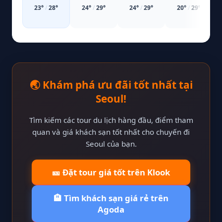
23
°
/
28
°
24
°
/
29
°
24
°
/
29
°
20
°
/
29
°
🌏 Khám phá ưu đãi tốt nhất tại
Seoul!
Tìm kiếm các tour du lịch hàng đầu, điểm tham
quan và giá khách sạn tốt nhất cho chuyến đi
Seoul của bạn.
🎫 Đặt tour giá tốt trên Klook
🏨 Tìm khách sạn giá rẻ trên
Agoda