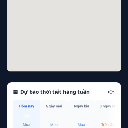
📅
Dự báo thời tiết hàng tuần
👉
Hôm nay
Ngày mai
Ngày kia
3 ngày sau
🌧️
🌧️
🌧️
☀️
Mưa
Mưa
Mưa
Trời nắng