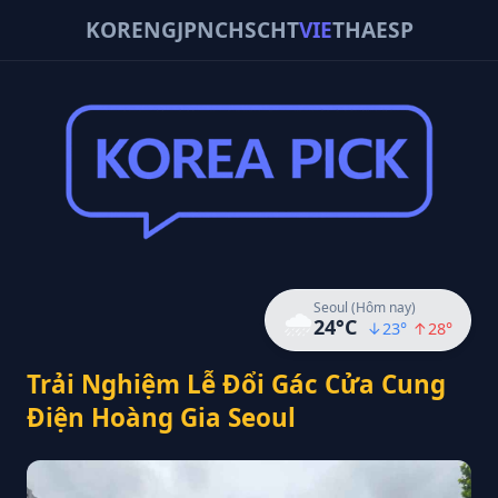
KOR
ENG
JPN
CHS
CHT
VIE
THA
ESP
Seoul (Hôm nay)
🌧️
24
°C
↓
23
°
↑
28
°
Trải Nghiệm Lễ Đổi Gác Cửa Cung
Điện Hoàng Gia Seoul