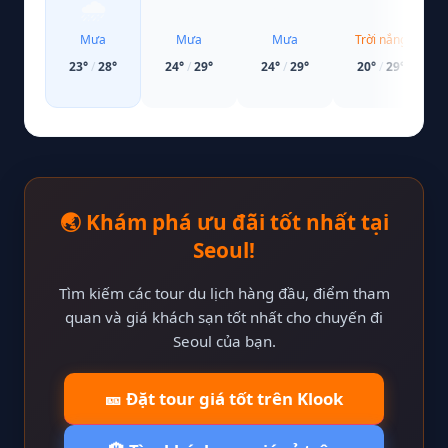
🌧️
🌧️
🌧️
☀️
Mưa
Mưa
Mưa
Trời nắng
23
°
/
28
°
24
°
/
29
°
24
°
/
29
°
20
°
/
29
°
🌏 Khám phá ưu đãi tốt nhất tại
Seoul!
Tìm kiếm các tour du lịch hàng đầu, điểm tham
quan và giá khách sạn tốt nhất cho chuyến đi
Seoul của bạn.
🎫 Đặt tour giá tốt trên Klook