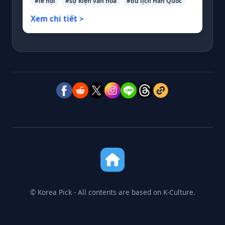
#lễ hội
#sự kiện văn hóa
#du lịch Hàn Quốc
Xem chi tiết >
© Korea Pick - All contents are based on K-Culture.