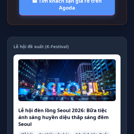
🏨 Tìm khách sạn giá rẻ trên
Agoda
Lễ hội đề xuất (K-Festival)
Lễ hội đèn lồng Seoul 2026: Bữa tiệc
ánh sáng huyền diệu thắp sáng đêm
Seoul