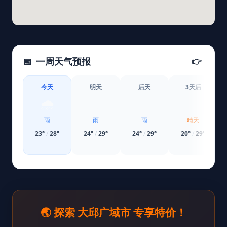
📅
一周天气预报
👉
今天
明天
后天
3天后
🌧️
🌧️
🌧️
☀️
雨
雨
雨
晴天
23
°
/
28
°
24
°
/
29
°
24
°
/
29
°
20
°
/
29
°
🌏 探索 大邱广域市 专享特价！