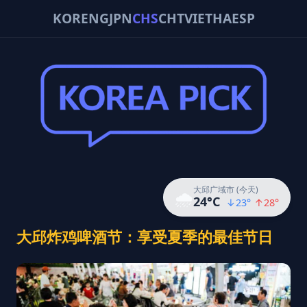
KOR
ENG
JPN
CHS
CHT
VIE
THA
ESP
大邱广域市 (今天)
🌧️
24
°C
↓
23
°
↑
28
°
大邱炸鸡啤酒节：享受夏季的最佳节日