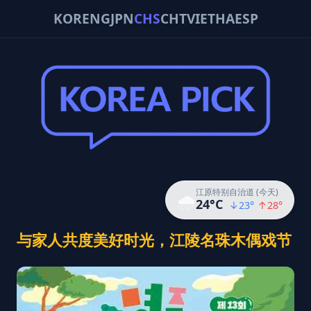
KOR
ENG
JPN
CHS
CHT
VIE
THA
ESP
江原特别自治道 (今天)
🌧️
24
°C
↓
23
°
↑
28
°
与家人共度美好时光，江陵名珠木偶戏节