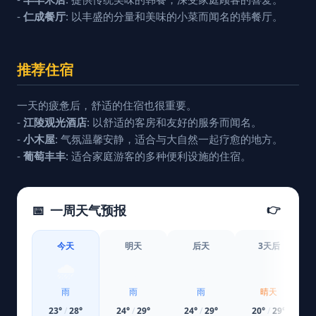
-
仁成餐厅
: 以丰盛的分量和美味的小菜而闻名的韩餐厅。
推荐住宿
一天的疲惫后，舒适的住宿也很重要。
-
江陵观光酒店
: 以舒适的客房和友好的服务而闻名。
-
小木屋
: 气氛温馨安静，适合与大自然一起疗愈的地方。
-
葡萄丰丰
: 适合家庭游客的多种便利设施的住宿。
📅
一周天气预报
👉
今天
明天
后天
3天后
🌧️
🌧️
🌧️
☀️
雨
雨
雨
晴天
23
°
/
28
°
24
°
/
29
°
24
°
/
29
°
20
°
/
29
°