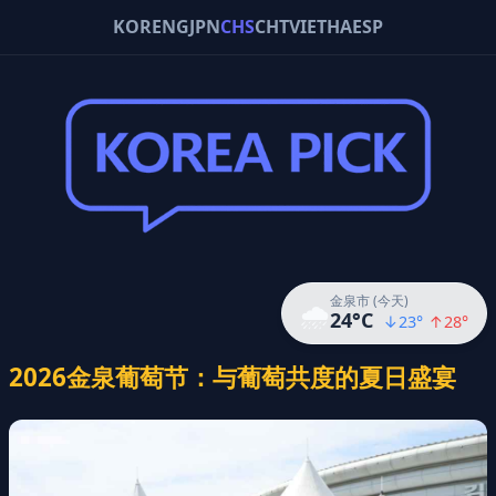
KOR
ENG
JPN
CHS
CHT
VIE
THA
ESP
金泉市 (今天)
🌧️
24
°C
↓
23
°
↑
28
°
2026金泉葡萄节：与葡萄共度的夏日盛宴