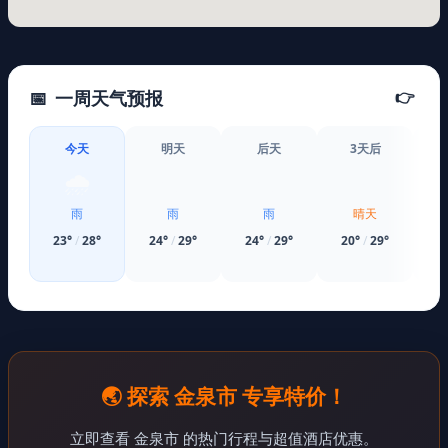
📅
一周天气预报
👉
今天
明天
后天
3天后
🌧️
🌧️
🌧️
☀️
雨
雨
雨
晴天
23
°
/
28
°
24
°
/
29
°
24
°
/
29
°
20
°
/
29
°
2
🌏 探索 金泉市 专享特价！
立即查看 金泉市 的热门行程与超值酒店优惠。