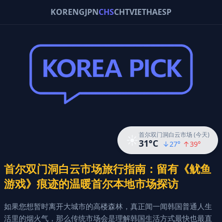
KOR
ENG
JPN
CHS
CHT
VIE
THA
ESP
首尔双门洞白云市场 (今天)
☀️
31
°C
↓
27
°
↑
39
°
首尔双门洞白云市场旅行指南：留有《鱿鱼
游戏》痕迹的温暖首尔本地市场探访
如果您想暂时离开大城市的高楼森林，真正闻一闻韩国普通人生
活里的烟火气，那么传统市场会是理解韩国生活方式最快也最直