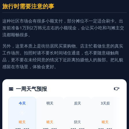
旅行时需要注意的事
这种社区市场会有很多小额支付，部分摊位不一定适合刷卡。出
发前准备1万到2万韩元左右的小额现金，会让买小吃和与摊主交
流都顺畅很多。
另外，这里本质上是街坊居民买菜购物、店主忙着做生意的真实
工作场所。拍照时请不要长时间堵住通道，也不要随意碰触商
品，更不要在未经同意的情况下近距离拍摄他人的脸部。把礼貌
感留在市场里，体验会更好。
📅
一周天气预报
👉
今天
明天
后天
3天后
☀️
☀️
☁️
☀️
晴天
晴天
阴天
晴天