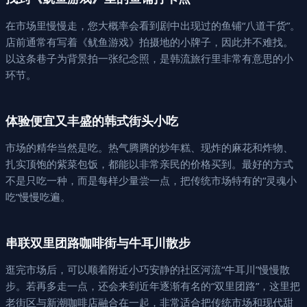
在市场里慢慢走，您大概率会看到剧中出现过的鱼铺“八道干货”。
店前通常有写着《鱿鱼游戏》拍摄地的小牌子，因此并不难找。
以这条巷子为背景拍一张纪念照，是韩流旅行里非常有意思的小
环节。
体验便宜又丰盛的韩式街头小吃
市场的精华当然是吃。热气腾腾的炒年糕、现炸的麻花和炸物、
扎实顶饱的紫菜包饭，都能以非常亲民的价格买到。最好的方式
不是只吃一种，而是每样少量尝一点，把传统市场特有的“灵魂小
吃”慢慢吃遍。
串联双里团路咖啡街与牛耳川散步
逛完市场后，可以顺着附近小巧安静的社区河流“牛耳川”慢慢散
步。若再多走一点，还会来到近年逐渐有名的“双里团路”，这里把
老街区与新潮咖啡店融合在一起，非常适合把传统市场和现代甜