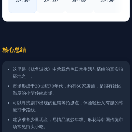
27
°
/
39
°
27
°
/
35
°
25
°
/
33
°
20
°
/
29
°
2
核心总结
这里是《鱿鱼游戏》中承载角色日常生活与情绪的真实拍
摄地之一。
市场形成于20世纪70年代，约有60家店铺，是很有社区
温度的小型传统市场。
可以寻找剧中出现的鱼铺等拍摄点，体验轻松又有趣的韩
流打卡路线。
建议准备少量现金，尽情品尝炒年糕、麻花等韩国传统市
场常见街头小吃。