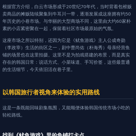
根据官方介绍，白云市场形成于20世纪70年代，当时背着包袱贩
卖商品的摊贩陆续聚集到牛耳川一带，逐渐发展成这座拥有约50
年历史的小巷市场。与华丽的大型商场不同，这里由大约60家朴
素的小店紧密聚在一起，保留着社区市场最原始的气氛。
这座市场之所以特别，还因为它是《鱿鱼游戏》主人公成奇勋
（李政宰）生活的街区之一，剧中曹尚佑（朴海秀）母亲经营鱼
铺的场景也在这里拍摄。这里不是为拍戏搭建的布景，而是真实
存在的韩国日常：说话方式、小菜味道、手写价签，这些最普通
的生活细节，今天依旧活在巷子里。
以韩国旅行者视角来体验的实用路线
这是一条既能回味剧集氛围，又能顺便体验韩国传统市场小吃的
轻松路线。
找到《鱿鱼游戏》里的鱼铺打卡点