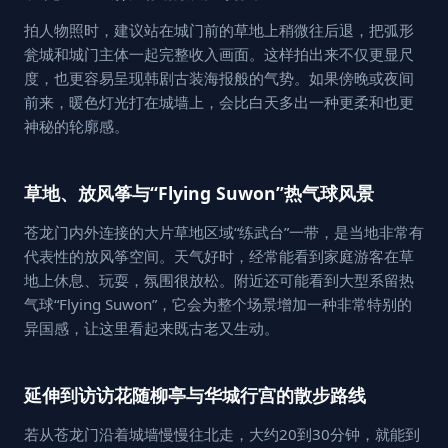
拍人物照时，建议站在城门前的草地上稍微往后退，把弧形
瓮城和城门主体一起完整收入画面。这样拍出来不仅更显尺
度，也更容易呈现韩剧古装海报般的气势。如果傍晚或夜间
前来，暖色灯光打在城墙上，会比白天多出一种更柔和也更
神秘的轮廓感。
草地、放风筝与“Flying Suwon”热气球风景
苍龙门内外连接的大片草地区域“练武台”一带，是当地非常有
代表性的放风筝空间。天气好时，经常能看到家庭游客在草
地上休息、玩耍，氛围很放松。附近还可能看到大型系留热
气球“Flying Suwon”，它会为整个场景增加一种非常特别的
异国感，让这里看起来既古老又生动。
延伸到访访花随柳亭与华城行宫的散步路线
若从苍龙门沿着城墙慢慢往北走，大约20到30分钟，就能到