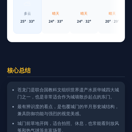
⛅
☀️
☀️
☀️
多云
晴天
晴天
晴天
25
°
/
33
°
24
°
/
33
°
24
°
/
32
°
20
°
/
29
°
核心总结
苍龙门是联合国教科文组织世界遗产水原华城四大城
门之一，也是非常适合作为城墙散步起点的东门。
最有辨识度的看点，是包覆城门的半月形瓮城结构，
兼具防御功能与强烈的视觉美感。
城门前草地开阔，适合拍照、休息，也常能看到放风
筝和热气球等丰富场景。