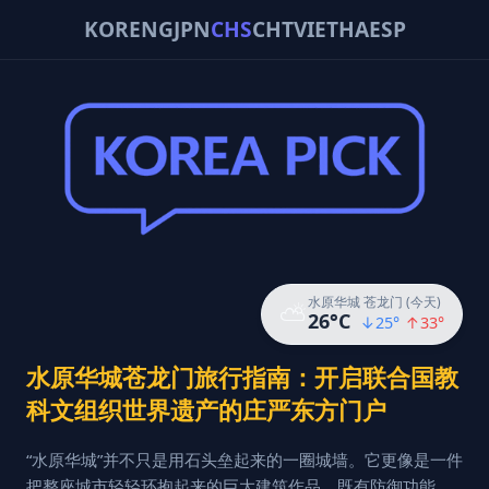
KOR
ENG
JPN
CHS
CHT
VIE
THA
ESP
水原华城 苍龙门 (今天)
⛅
26
°C
↓
25
°
↑
33
°
水原华城苍龙门旅行指南：开启联合国教
科文组织世界遗产的庄严东方门户
“水原华城”并不只是用石头垒起来的一圈城墙。它更像是一件
把整座城市轻轻环抱起来的巨大建筑作品，既有防御功能，