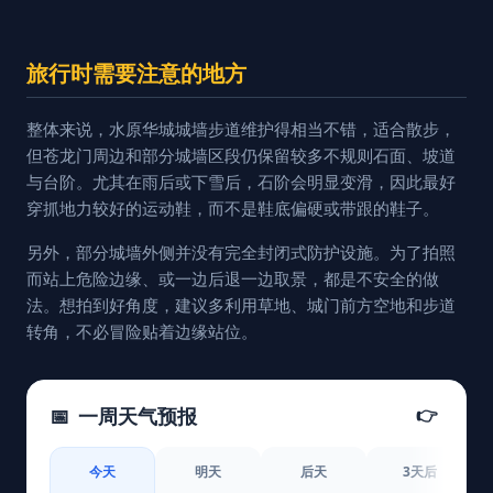
旅行时需要注意的地方
整体来说，水原华城城墙步道维护得相当不错，适合散步，
但苍龙门周边和部分城墙区段仍保留较多不规则石面、坡道
与台阶。尤其在雨后或下雪后，石阶会明显变滑，因此最好
穿抓地力较好的运动鞋，而不是鞋底偏硬或带跟的鞋子。
另外，部分城墙外侧并没有完全封闭式防护设施。为了拍照
而站上危险边缘、或一边后退一边取景，都是不安全的做
法。想拍到好角度，建议多利用草地、城门前方空地和步道
转角，不必冒险贴着边缘站位。
📅
一周天气预报
👉
今天
明天
后天
3天后