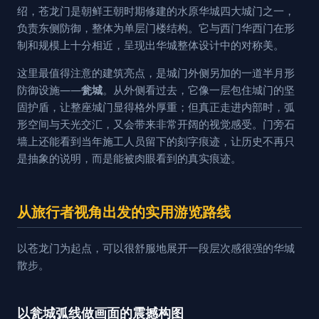
绍，苍龙门是朝鲜王朝时期修建的水原华城四大城门之一，
负责东侧防御，整体为单层门楼结构。它与西门华西门在形
制和规模上十分相近，呈现出华城整体设计中的对称美。
这里最值得注意的建筑亮点，是城门外侧另加的一道半月形
防御设施——
瓮城
。从外侧看过去，它像一层包住城门的坚
固护盾，让整座城门显得格外厚重；但真正走进内部时，弧
形空间与天光交汇，又会带来非常开阔的视觉感受。门旁石
墙上还能看到当年施工人员留下的刻字痕迹，让历史不再只
是抽象的说明，而是能被肉眼看到的真实痕迹。
从旅行者视角出发的实用游览路线
以苍龙门为起点，可以很舒服地展开一段层次感很强的华城
散步。
以瓮城弧线做画面的震撼构图