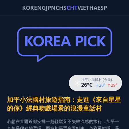
KOR
ENG
JPN
CHS
CHT
VIE
THA
ESP
加平小法國村 (今天)
☀️
26
°C
↓
20
°
↑
29
°
加平小法國村旅遊指南：走進《來自星星
的你》經典吻戲場景的浪漫童話村
若想在首爾近郊安排一趟輕鬆又不失韓流感的旅行，加平一
直都是很穩的選擇。而在加平眾多景點中，色彩最鮮明、最