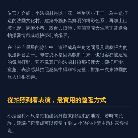
依官方介紹，小法國村是以「花、星星與小王子」為主題打
造的法國文化村。建築外牆多為鮮明的粉彩色系，再加上山
坡地形、蜿蜒小巷、露台與燈飾，整個空間天生就非常適合
拍攝愛情戲或輕快夢幻的場景。
在《來自星星的你》中，這裡成為主角之間最具戲劇張力的
浪漫舞台之一。即使您不是因為戲劇而來，也很容易被這裡
的氛圍打動。它不像真正的法國村鎮那樣龐大，卻把可愛、
童趣、表演感與拍照感集中得非常完整，對第一次來韓國的
旅人也很友善。
從拍照到看表演，最實用的遊逛方式
小法國村不只是拍拍建築外觀就能結束的地方。若時間允
許，建議把它當成可以停留 1 到 2 小時的小型主題村來慢慢
走。