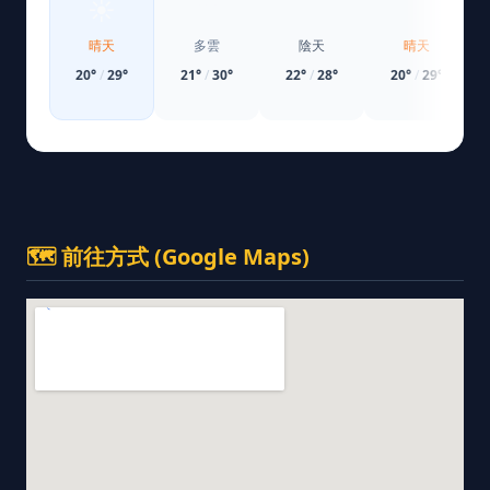
☀️
⛅
☁️
☀️
晴天
多雲
陰天
晴天
20
°
/
29
°
21
°
/
30
°
22
°
/
28
°
20
°
/
29
°
🗺️ 前往方式 (Google Maps)