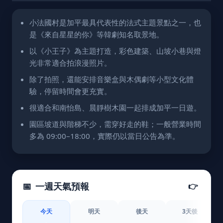
小法國村是加平最具代表性的法式主題景點之一，也
是《來自星星的你》等韓劇知名取景地。
以《小王子》為主題打造，彩色建築、山坡小巷與燈
光非常適合拍浪漫照片。
除了拍照，還能安排音樂盒與木偶劇等小型文化體
驗，停留時間會更充實。
很適合和南怡島、晨靜樹木園一起排成加平一日遊。
園區坡道與階梯不少，需穿好走的鞋；一般營業時間
多為 09:00–18:00，實際仍以當日公告為準。
📅
一週天氣預報
👉
今天
明天
後天
3天後