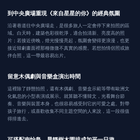
到中央廣場重現《來自星星的你》的經典氛圍
沿著巷道往中央廣場走，是很多旅人一定會停下來拍照的區
域。白天時，建築色彩很乾淨，適合拍清新、亮度高的照
片；若接近傍晚，燈光慢慢亮起，氛圍會變得更浪漫，也更
接近韓劇畫面裡那種微微不真實的感覺。若想拍情侶照或旅
伴合照，這一帶最容易出片。
留意木偶劇與音樂盒演出時間
這裡除了靜態拍照，還有木偶劇、音樂盒示範等帶有歐洲文
化氣息的小型表演或展示。就算聽不懂韓文，光看舞台節
奏、音樂與裝置本身，也很容易感受到它的可愛之處。對帶
孩子旅行，或喜歡收集不同主題空間的人來說，這一段很值
得排進去。
可搭配南怡島、晨靜樹木園排成加平一日遊