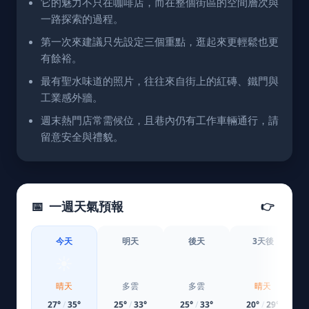
它的魅力不只在咖啡店，而在整個街區的空間層次與
一路探索的過程。
第一次來建議只先設定三個重點，逛起來更輕鬆也更
有餘裕。
最有聖水味道的照片，往往來自街上的紅磚、鐵門與
工業感外牆。
週末熱門店常需候位，且巷內仍有工作車輛通行，請
留意安全與禮貌。
📅
一週天氣預報
👉
今天
明天
後天
3天後
☀️
⛅
⛅
☀️
晴天
多雲
多雲
晴天
27
°
/
35
°
25
°
/
33
°
25
°
/
33
°
20
°
/
29
°