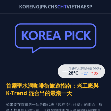
KOR
ENG
JPN
CHS
CHT
VIE
THA
ESP
首爾聖水洞咖啡街 (今天)
☀️
28
°C
↓
27
°
↑
35
°
首爾聖水洞咖啡街旅遊指南：老工廠與
K-Trend 混合出的最潮一天
如果要在首爾選一個最能代表「現在流行什麼」的街區，很
多人都會想到聖水洞。這裡的咖啡街並不是單純很多咖啡店