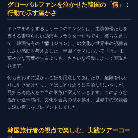
グローバルファンを泣かせた韓国の「情」：
行動で示す温かさ
ドラマを牽引するもう一つのエンジンは、主演俳優たちを
支える素晴らしい助演キャラクターたちです。彼らを通し
て、韓国特有の
「情（ジョン）」の文化
が世界中の視聴者
に深い感動を与えました。韓国ドラマにおいて「情」は、
華やかな言葉や告白よりも、ささいな行動によって表現さ
れます。
何も言わずに温かいご飯を用意してあげたり、危険を代わ
りに引き受けたり、そばに寄り添う日常的な思いやりが、
見知らぬ他人を本当の家族に変えていきます。このような
温かい連帯感は、文化や言葉の壁を越え、世界中の視聴者
に深い癒しをプレゼントしました。
韓国旅行者の視点で楽しむ、実践ツアーコー