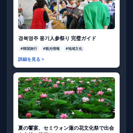
경북영주 풍기人参祭り 完璧ガイド
#韓国旅行
#観光情報
#地域文化
詳細を見る >
夏の饗宴、セミウォン蓮の花文化祭で出会