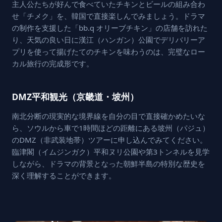
主人公たちが好んで食べていたチキンとビールの組み合わ
せ「チメク」を、韓国で直接楽しんでみましょう。ドラマ
の制作を支援した「bb.q オリーブチキン」の店舗を訪れた
り、天気の良い日に漢江（ハンガン）公園でデリバリーア
プリを使って揚げたてのチキンを味わうのは、完璧なロー
カル旅行の完成形です。
DMZ平和観光（京畿道・坡州）
南北分断の現実的な境界線を自分の目で直接確かめたいな
ら、ソウルから車で1時間ほどの距離にある坡州（パジュ）
のDMZ（非武装地帯）ツアーに申し込んでみてください。
臨津閣（イムジンガク）平和ヌリ公園や第3トンネルを見学
しながら、ドラマの背景となった朝鮮半島の特別な歴史を
深く理解することができます。