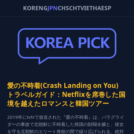
KOR
ENG
JPN
CHS
CHT
VIE
THA
ESP
愛の不時着(Crash Landing on You)
トラベルガイド：Netflixを席巻した国
境を越えたロマンスと韓国ツアー
2019年にtvNで放送された『愛の不時着』は、パラグライ
ダーの事故で北朝鮮に不時着した韓国の財閥令嬢と、彼女
を守る北朝鮮のエリート将校の間で繰り広げられる、絶対