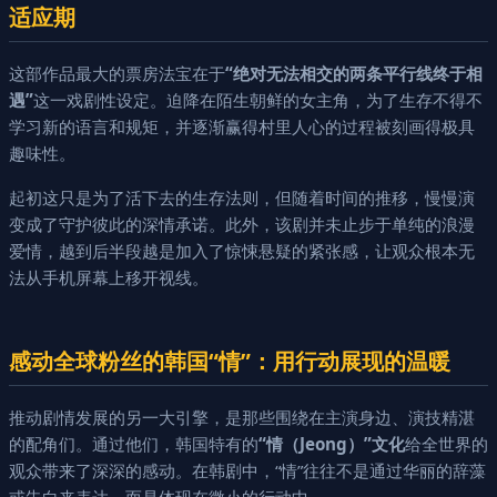
适应期
这部作品最大的票房法宝在于
“绝对无法相交的两条平行线终于相
遇”
这一戏剧性设定。迫降在陌生朝鲜的女主角，为了生存不得不
学习新的语言和规矩，并逐渐赢得村里人心的过程被刻画得极具
趣味性。
起初这只是为了活下去的生存法则，但随着时间的推移，慢慢演
变成了守护彼此的深情承诺。此外，该剧并未止步于单纯的浪漫
爱情，越到后半段越是加入了惊悚悬疑的紧张感，让观众根本无
法从手机屏幕上移开视线。
感动全球粉丝的韩国“情”：用行动展现的温暖
推动剧情发展的另一大引擎，是那些围绕在主演身边、演技精湛
的配角们。通过他们，韩国特有的
“情（Jeong）”文化
给全世界的
观众带来了深深的感动。在韩剧中，“情”往往不是通过华丽的辞藻
或告白来表达，而是体现在微小的行动中。