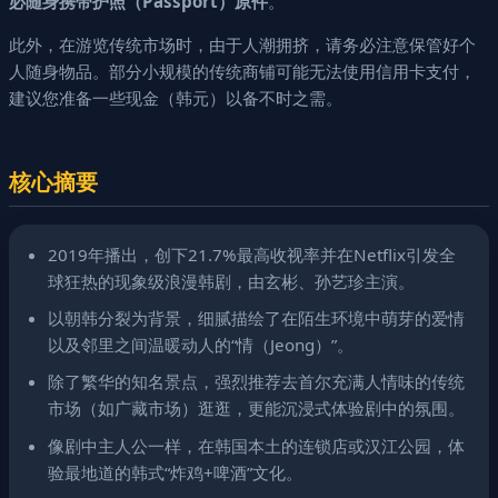
必随身携带护照（Passport）原件
。
此外，在游览传统市场时，由于人潮拥挤，请务必注意保管好个
人随身物品。部分小规模的传统商铺可能无法使用信用卡支付，
建议您准备一些现金（韩元）以备不时之需。
核心摘要
2019年播出，创下21.7%最高收视率并在Netflix引发全
球狂热的现象级浪漫韩剧，由玄彬、孙艺珍主演。
以朝韩分裂为背景，细腻描绘了在陌生环境中萌芽的爱情
以及邻里之间温暖动人的“情（Jeong）”。
除了繁华的知名景点，强烈推荐去首尔充满人情味的传统
市场（如广藏市场）逛逛，更能沉浸式体验剧中的氛围。
像剧中主人公一样，在韩国本土的连锁店或汉江公园，体
验最地道的韩式“炸鸡+啤酒”文化。