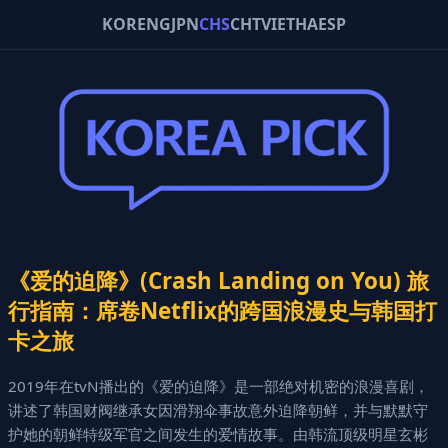
KOR
ENG
JPN
CHS
CHT
VIE
THA
ESP
《爱的迫降》(Crash Landing on You) 旅
行指南：席卷Netflix的跨国浪漫史与韩国打
卡之旅
2019年在tvN播出的《爱的迫降》是一部绝对机密的浪漫喜剧，
讲述了韩国财阀继承女因滑翔伞事故意外迫降朝鲜，并与默默守
护她的朝鲜特级军官之间发生的爱情故事。由韩流顶级明星玄彬