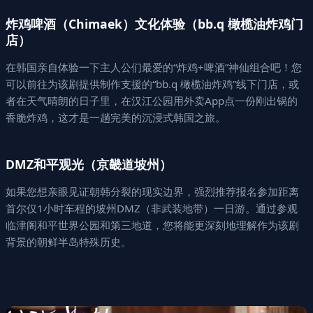
炸鸡啤酒（Chimaek）文化体验（bb.q 橄榄油炸鸡门
店）
在韩国亲自体验一下主人公们最爱的“炸鸡+啤酒”神仙组合吧！您
可以前往为该剧提供制作支援的“bb.q 橄榄油炸鸡”线下门店，或
者在天气晴朗的日子里，在汉江公园用外卖App点一份刚出锅的
香脆炸鸡，这才是一趟完美的沉浸式韩国之旅。
DMZ和平观光（京畿道坡州）
如果您想亲眼见证朝韩分裂的现实边界，强烈推荐报名参加距离
首尔仅1小时车程的坡州DMZ（非武装地带）一日游。通过参观
临津阁和平世界公园和第三地道，您将能更深刻地理解作为该剧
背景的朝鲜半岛特殊历史。