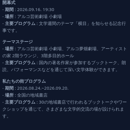
開幕式
-
期間
: 2026.09.16. 19:30
-
場所
: アルコ芸術劇場 小劇場
-
主要プログラム
: 文学週間のテーマ「横目」を知らせる記念行
事です。
テーマステージ
-
場所
: アルコ芸術劇場 小劇場、アルコ夢畑劇場、アーティスト
の家 2階ラウンジ、3階多目的ホール
-
主要プログラム
: 国内の著名作家が参加するブックトーク、朗
読、パフォーマンスなどを通じて深い文学体験ができます。
私たちの街プログラム
-
期間
: 2026.08.24.~2026.09.20.
-
場所
: 全国の地域書店
-
主要プログラム
: 30の地域書店で行われるブックトークやワー
クショップを通じて、さまざまな文学的交流の場が設けられま
す。