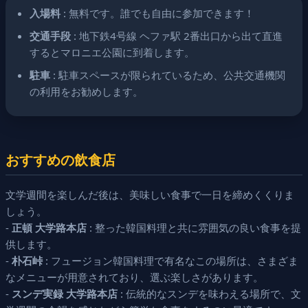
入場料
: 無料です。誰でも自由に参加できます！
交通手段
: 地下鉄4号線 ヘファ駅 2番出口から出て直進
するとマロニエ公園に到着します。
駐車
: 駐車スペースが限られているため、公共交通機関
の利用をお勧めします。
おすすめの飲食店
文学週間を楽しんだ後は、美味しい食事で一日を締めくくりま
しょう。
-
正頓 大学路本店
: 整った韓国料理と共に雰囲気の良い食事を提
供します。
-
朴石峠
: フュージョン韓国料理で有名なこの場所は、さまざま
なメニューが用意されており、選ぶ楽しさがあります。
-
スンデ実録 大学路本店
: 伝統的なスンデを味わえる場所で、文