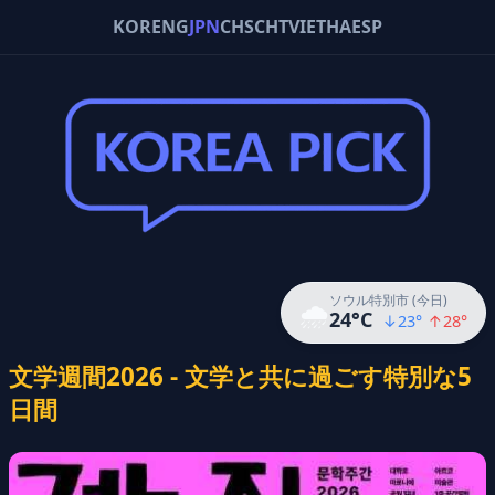
KOR
ENG
JPN
CHS
CHT
VIE
THA
ESP
ソウル特別市 (今日)
🌧️
24
°C
↓
23
°
↑
28
°
文学週間2026 - 文学と共に過ごす特別な5
日間