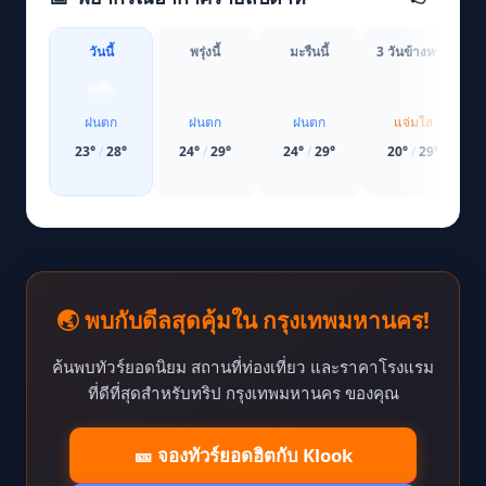
วันนี้
พรุ่งนี้
มะรืนนี้
3 วันข้างหน้า
4
🌧️
🌧️
🌧️
☀️
ฝนตก
ฝนตก
ฝนตก
แจ่มใส
23
°
/
28
°
24
°
/
29
°
24
°
/
29
°
20
°
/
29
°
🌏 พบกับดีลสุดคุ้มใน กรุงเทพมหานคร!
ค้นพบทัวร์ยอดนิยม สถานที่ท่องเที่ยว และราคาโรงแรม
ที่ดีที่สุดสำหรับทริป กรุงเทพมหานคร ของคุณ
🎫 จองทัวร์ยอดฮิตกับ Klook