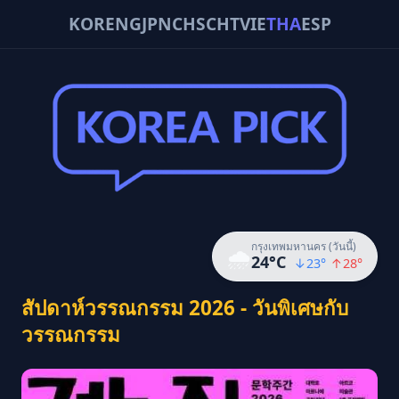
KOR
ENG
JPN
CHS
CHT
VIE
THA
ESP
กรุงเทพมหานคร (วันนี้)
🌧️
24
°C
↓
23
°
↑
28
°
สัปดาห์วรรณกรรม 2026 - วันพิเศษกับ
วรรณกรรม