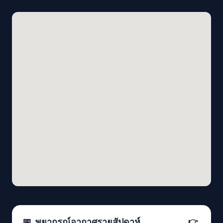
📅
พยากรณ์อากาศรายสัปดาห์
👉