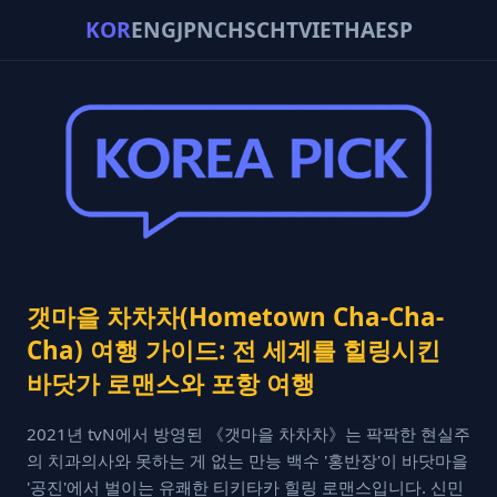
KOR
ENG
JPN
CHS
CHT
VIE
THA
ESP
갯마을 차차차(Hometown Cha-Cha-
Cha) 여행 가이드: 전 세계를 힐링시킨
바닷가 로맨스와 포항 여행
2021년 tvN에서 방영된 《갯마을 차차차》는 팍팍한 현실주
의 치과의사와 못하는 게 없는 만능 백수 '홍반장'이 바닷마을
'공진'에서 벌이는 유쾌한 티키타카 힐링 로맨스입니다. 신민