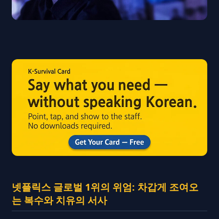
넷플릭스 글로벌 1위의 위엄: 차갑게 조여오
는 복수와 치유의 서사