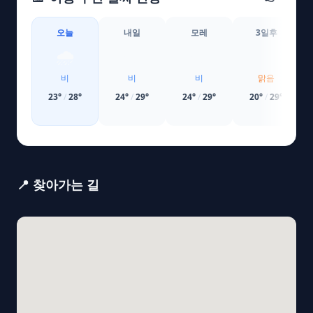
오늘
내일
모레
3일후
🌧️
🌧️
🌧️
☀️
비
비
비
맑음
23
°
/
28
°
24
°
/
29
°
24
°
/
29
°
20
°
/
29
°
📍 찾아가는 길