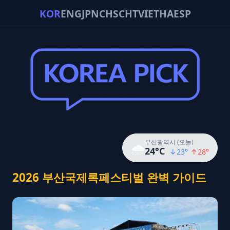
KOR
ENG
JPN
CHS
CHT
VIE
THA
ESP
부산광역시 (오늘)
🌧️
24
°C
↓
23
°
↑
28
°
2026 부산국제록페스티벌 완벽 가이드