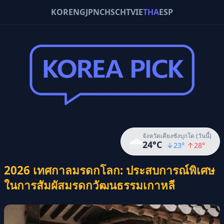
KOR
ENG
JPN
CHS
CHT
VIE
THA
ESP
จังหวัดเคียงซังบุกโด (วันนี้)
🌧️
24
°C
↓
23
°
↑
28
°
2026 เทศกาลมรดกโลก: ประสบการณ์พิเศษ
ในการสัมผัสมรดกวัฒนธรรมเกาหลี