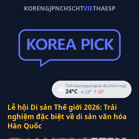
KOR
ENG
JPN
CHS
CHT
VIE
THA
ESP
Tỉnh Gyeongsangbuk-do (Hôm nay)
🌧️
24
°C
↓
23
°
↑
28
°
Lễ hội Di sản Thế giới 2026: Trải
nghiệm đặc biệt về di sản văn hóa
Hàn Quốc