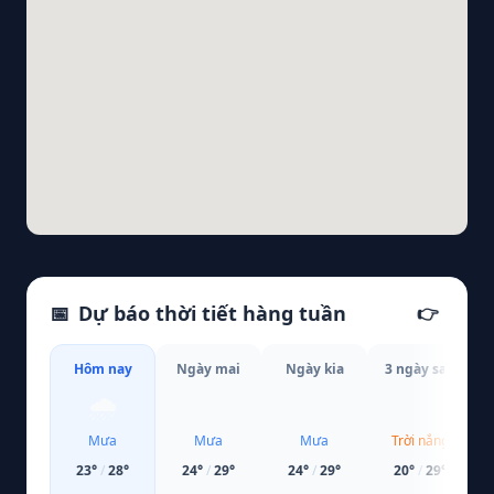
📅
Dự báo thời tiết hàng tuần
👉
Hôm nay
Ngày mai
Ngày kia
3 ngày sau
🌧️
🌧️
🌧️
☀️
Mưa
Mưa
Mưa
Trời nắng
23
°
/
28
°
24
°
/
29
°
24
°
/
29
°
20
°
/
29
°