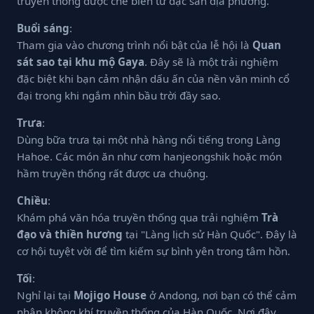
truyền thống được chế biến từ đặc sản địa phương.
Buổi sáng
:
Tham gia vào chương trình nổi bật của lễ hội là
Quan
sát sao tại khu mộ Gaya
. Đây sẽ là một trải nghiệm
đặc biệt khi bạn cảm nhận dấu ấn của nền văn minh cổ
đại trong khi ngắm nhìn bầu trời đầy sao.
Trưa
:
Dùng bữa trưa tại một nhà hàng nổi tiếng trong Làng
Hahoe. Các món ăn như cơm hanjeongshik hoặc món
hầm truyền thống rất được ưa chuộng.
Chiều
:
Khám phá văn hóa truyền thống qua trải nghiệm
Trà
đạo và thiền hương
tại "Làng lịch sử Hàn Quốc". Đây là
cơ hội tuyệt vời để tìm kiếm sự bình yên trong tâm hồn.
Tối
:
Nghỉ lại tại
Mojigo House
ở Andong, nơi bạn có thể cảm
nhận không khí truyền thống của Hàn Quốc. Nơi đây