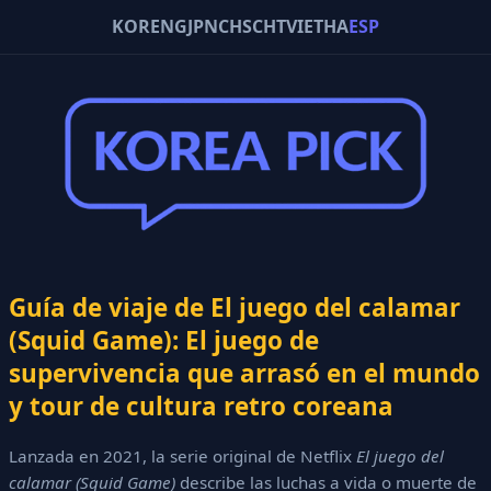
KOR
ENG
JPN
CHS
CHT
VIE
THA
ESP
Guía de viaje de El juego del calamar
(Squid Game): El juego de
supervivencia que arrasó en el mundo
y tour de cultura retro coreana
Lanzada en 2021, la serie original de Netflix
El juego del
calamar (Squid Game)
describe las luchas a vida o muerte de