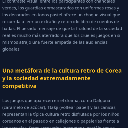
El contraste visual entre los participantes con chándales
verdes, los guardias enmascarados con uniformes rosas y
los decorados en tonos pastel ofrece un choque visual que
recuerda a leer un extraño y retorcido libro de cuentos de
hadas. El pesado mensaje de que la frialdad de la sociedad
real es mucho más aterradora que los crueles juegos en sí
mismos atrajo una fuerte empatía de las audiencias
globales.
Una metáfora de la cultura retro de Corea
y la sociedad extremadamente
competitiva
Los juegos que aparecen en el drama, como Dalgona
(caramelo de azúcar), Ttakji (voltear papel) y las canicas,
representan la típica cultura retro disfrutada por los niños
coreanos en el pasado en callejones o papelerías frente a
las escuelas. Estos accesorios inocentes y nostálgicos se