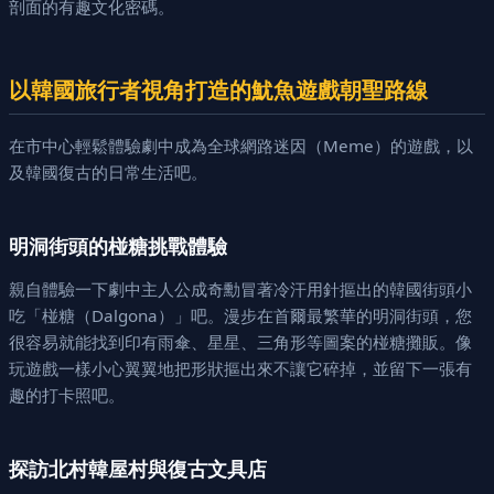
剖面的有趣文化密碼。
以韓國旅行者視角打造的魷魚遊戲朝聖路線
在市中心輕鬆體驗劇中成為全球網路迷因（Meme）的遊戲，以
及韓國復古的日常生活吧。
明洞街頭的椪糖挑戰體驗
親自體驗一下劇中主人公成奇勳冒著冷汗用針摳出的韓國街頭小
吃「椪糖（Dalgona）」吧。漫步在首爾最繁華的明洞街頭，您
很容易就能找到印有雨傘、星星、三角形等圖案的椪糖攤販。像
玩遊戲一樣小心翼翼地把形狀摳出來不讓它碎掉，並留下一張有
趣的打卡照吧。
探訪北村韓屋村與復古文具店