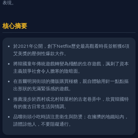
表現。
核心摘要
於2021年公開，創下Netflix歷史最高觀看時長並斬獲6項
艾美獎的壓倒性爆款大作。
將韓國童年傳統遊戲轉變為殘酷的生存遊戲，諷刺了資本
主義競爭社會令人膽寒的陰暗面。
在首爾明洞街頭的攤販購買椪糖，親自體驗用針一點點摳
出形狀的充滿緊張感的遊戲。
推薦漫步於西村或北村韓屋村的古老巷弄中，欣賞韓國特
有的復古日常生活與情調。
品嚐街頭小吃時請注意衛生與防燙；在擁擠的地鐵站內，
請體諒他人，不要阻礙通行。