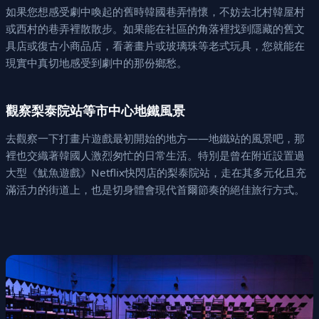
如果您想感受劇中喚起的舊時韓國巷弄情懷，不妨去北村韓屋村
或西村的巷弄裡散散步。如果能在社區的角落裡找到隱藏的舊文
具店或復古小商品店，看著畫片或玻璃珠等老式玩具，您就能在
現實中真切地感受到劇中的那份鄉愁。
觀察梨泰院站等市中心地鐵風景
去觀察一下打畫片遊戲最初開始的地方——地鐵站的風景吧，那
裡也交織著韓國人激烈匆忙的日常生活。特別是曾在附近設置過
大型《魷魚遊戲》Netflix快閃店的梨泰院站，走在其多元化且充
滿活力的街道上，也是切身體會現代首爾節奏的絕佳旅行方式。