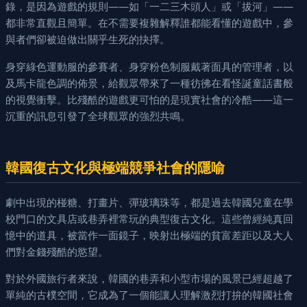
錄，是因為遊戲的規則——如「一二三木頭人」或「拔河」——
都非常直觀且簡單。在不需要複雜解釋誰都能看懂的遊戲中，參
與者們卻被迫做出關乎生死的抉擇。
身穿綠色運動服的參賽者、身穿粉色制服戴著面具的管理者，以
及馬卡龍色調的佈景，給觀眾帶來了一種彷彿在看怪誕童話書般
的視覺衝擊。比殘酷的遊戲更可怕的是現實社會的冷酷——這一
沉重的訊息引發了全球觀眾的強烈共鳴。
韓國復古文化與極端競爭社會的隱喻
劇中出現的椪糖、打畫片、彈玻璃珠等，都是過去韓國兒童在學
校門口的文具店或巷弄裡常玩的典型復古文化。這些曾經純真回
憶中的道具，被當作一面鏡子，映射出極端的貧富差距以及大人
們對金錢殘酷的慾望。
對於外國旅行者來說，韓國的巷弄和小型市場的風景已經超越了
單純的古樸空間，它成為了一個能讓人理解激烈打拚的韓國社會