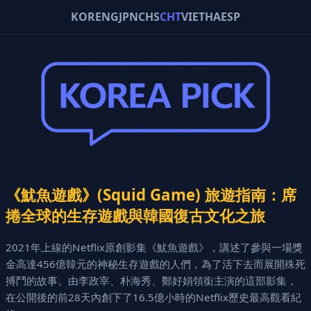
KOR
ENG
JPN
CHS
CHT
VIE
THA
ESP
《魷魚遊戲》(Squid Game) 旅遊指南：席
捲全球的生存遊戲與韓國復古文化之旅
2021年上線的Netflix原創影集《魷魚遊戲》，講述了參與一場獎
金高達456億韓元的神秘生存遊戲的人們，為了活下去而展開殊死
搏鬥的故事。由李政宰、朴海秀、鄭好娟領銜主演的這部影集，
在公開後的前28天內創下了16.5億小時的Netflix歷史最高觀看紀