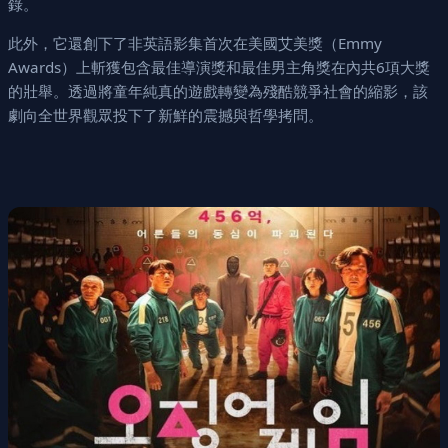
錄。
此外，它還創下了非英語影集首次在美國艾美獎（Emmy
Awards）上斬獲包含最佳導演獎和最佳男主角獎在內共6項大獎
的壯舉。透過將童年純真的遊戲轉變為殘酷競爭社會的縮影，該
劇向全世界觀眾投下了新鮮的震撼與哲學拷問。