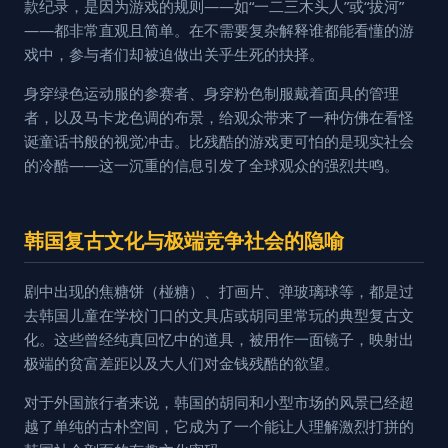
款纪录，是因为游戏的规则——如“一二三木头人”或“拔河”
——都非常直观且简单。在不需要复杂解释谁都能看懂的游
戏中，参与者们却被迫做出关乎生死的抉择。
身穿绿色运动服的参赛者、身穿粉色制服戴着面具的管理
者，以及马卡龙色调的布景，给观众带来了一种仿佛在看怪
诞童话书般的视觉冲击。比残酷的游戏更可怕的是现实社会
的冷酷——这一沉重的信息引发了全球观众的强烈共鸣。
韩国复古文化与极端竞争社会的隐喻
剧中出现的焦糖饼（椪糖）、打画片、弹玻璃球等，都是过
去韩国儿童在学校门口的文具店或胡同里常玩的典型复古文
化。这些曾经纯真回忆中的道具，被用作一面镜子，映射出
极端的贫富差距以及大人们对金钱残酷的欲望。
对于外国旅行者来说，韩国的胡同和小型市场的风景已经超
越了单纯的古朴空间，它成为了一个能让人理解激烈打拼的