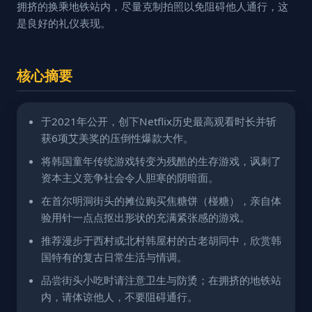
拥挤的换乘地铁站内，尽量克制拍照以免阻碍他人通行，这
是良好的礼仪表现。
核心摘要
于2021年公开，创下Netflix历史最高观看时长并斩
获6项艾美奖的压倒性爆款大作。
将韩国童年传统游戏转变为残酷的生存游戏，讽刺了
资本主义竞争社会令人胆寒的阴暗面。
在首尔明洞街头的摊位购买焦糖饼（椪糖），亲自体
验用针一点点抠出形状的充满紧张感的游戏。
推荐漫步于西村或北村韩屋村的古老胡同中，欣赏韩
国特有的复古日常生活与情调。
品尝街头小吃时请注意卫生与防烫；在拥挤的地铁站
内，请体谅他人，不要阻碍通行。