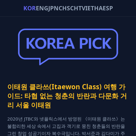
KOR
ENG
JPN
CHS
CHT
VIE
THA
ESP
이태원 클라쓰(Itaewon Class) 여행 가
이드: 타협 없는 청춘의 반란과 다문화 거
리 서울 이태원
2020년 JTBC와 넷플릭스에서 방영된 《이태원 클라쓰》는
불합리한 세상 속에서 고집과 객기로 뭉친 청춘들의 반란을
그린 창업 성공기이자 복수극입니다. 박서준과 김다미가 주