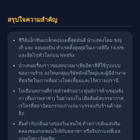
สรุปใจความสำคัญ
ซีรีส์แอ็กชันแบล็กคอมเมดี้สุดมันส์ นำแสดงโดย ซงจุ
งกิ และ จอนยอบิน ทำเรตติ้งสูงสุดในเกาหลีถึง 14.6%
และฮิตไปทั่วโลกบน Netflix
นำเสนอเรื่องราวของทนายมาเฟียอิตาลีที่ใช้รูปแบบ
ของวายร้าย ลงโทษกลุ่มบริษัทยักษ์ใหญ่และผู้มีอำนาจ
ที่ทุจริตในเกาหลีอย่างโหดเหี้ยมและไร้ความปรานี
ไปเยือนสถานที่ถ่ายทำหลักอย่าง ศูนย์การค้าเซอุนซัง
กา (คึมกาพลาซ่า) ในย่านจงโน เพื่อสัมผัสบรรยากาศ
เรโทรที่สถาปัตยกรรมเก่าแก่มาบรรจบกับร้านค้าสุด
ฮิป
ดื่มด่ำกับกลิ่นอายของวินเชนโซ่ ด้วยการเดินเล่นริม
คลองชองกเยชอนใกล้กับพลาซ่า หรือจิบกาแฟที่เอส
เปรสโซบาร์สุดชิค