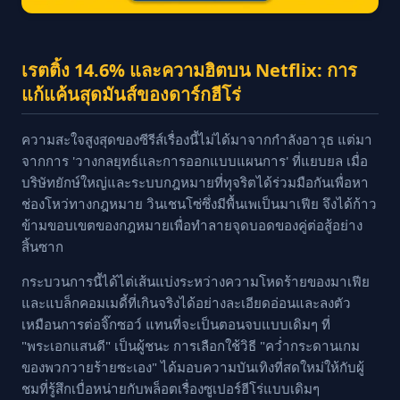
เรตติ้ง 14.6% และความฮิตบน Netflix: การ
แก้แค้นสุดมันส์ของดาร์กฮีโร่
ความสะใจสูงสุดของซีรีส์เรื่องนี้ไม่ได้มาจากกำลังอาวุธ แต่มา
จากการ 'วางกลยุทธ์และการออกแบบแผนการ' ที่แยบยล เมื่อ
บริษัทยักษ์ใหญ่และระบบกฎหมายที่ทุจริตได้ร่วมมือกันเพื่อหา
ช่องโหว่ทางกฎหมาย วินเชนโซ่ซึ่งมีพื้นเพเป็นมาเฟีย จึงได้ก้าว
ข้ามขอบเขตของกฎหมายเพื่อทำลายจุดบอดของคู่ต่อสู้อย่าง
สิ้นซาก
กระบวนการนี้ได้ไต่เส้นแบ่งระหว่างความโหดร้ายของมาเฟีย
และแบล็กคอมเมดี้ที่เกินจริงได้อย่างละเอียดอ่อนและลงตัว
เหมือนการต่อจิ๊กซอว์ แทนที่จะเป็นตอนจบแบบเดิมๆ ที่
"พระเอกแสนดี" เป็นผู้ชนะ การเลือกใช้วิธี "คว่ำกระดานเกม
ของพวกวายร้ายซะเอง" ได้มอบความบันเทิงที่สดใหม่ให้กับผู้
ชมที่รู้สึกเบื่อหน่ายกับพล็อตเรื่องซูเปอร์ฮีโร่แบบเดิมๆ