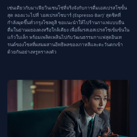
เช่นเดียวกับมาเฟียวินเชนโซ่ที่จริงจังกับการดื่มเอสเปรสโซขั้น
สุด ลองแวะไปที่ 'เอสเปรสโซบาร์ (Espresso Bar)' สุดชิคที่
กำลังผุดขึ้นทั่วกรุงโซลดูสิ ขอแนะนำให้ไปร้านกาแฟแบบยืน
ดื่มในย่านมยองดงหรือใกล้เคียง เพื่อลิ้มรสเอสเปรสโซเข้มข้นใน
แก้วใบเล็ก พร้อมเพลิดเพลินไปกับวัฒนธรรมกาแฟสุดอินเท
รนด์ของโซลที่ผสมผสานอิทธิพลของเกาหลีและตะวันตกเข้า
ด้วยกันอย่างหรูหราลงตัว