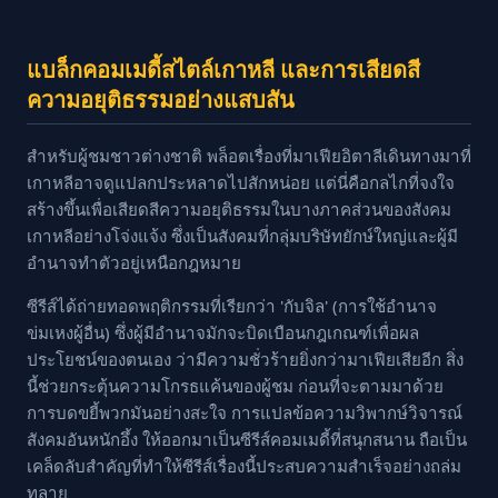
แบล็กคอมเมดี้สไตล์เกาหลี และการเสียดสี
ความอยุติธรรมอย่างแสบสัน
สำหรับผู้ชมชาวต่างชาติ พล็อตเรื่องที่มาเฟียอิตาลีเดินทางมาที่
เกาหลีอาจดูแปลกประหลาดไปสักหน่อย แต่นี่คือกลไกที่จงใจ
สร้างขึ้นเพื่อเสียดสีความอยุติธรรมในบางภาคส่วนของสังคม
เกาหลีอย่างโจ่งแจ้ง ซึ่งเป็นสังคมที่กลุ่มบริษัทยักษ์ใหญ่และผู้มี
อำนาจทำตัวอยู่เหนือกฎหมาย
ซีรีส์ได้ถ่ายทอดพฤติกรรมที่เรียกว่า 'กับจิล' (การใช้อำนาจ
ข่มเหงผู้อื่น) ซึ่งผู้มีอำนาจมักจะบิดเบือนกฎเกณฑ์เพื่อผล
ประโยชน์ของตนเอง ว่ามีความชั่วร้ายยิ่งกว่ามาเฟียเสียอีก สิ่ง
นี้ช่วยกระตุ้นความโกรธแค้นของผู้ชม ก่อนที่จะตามมาด้วย
การบดขยี้พวกมันอย่างสะใจ การแปลข้อความวิพากษ์วิจารณ์
สังคมอันหนักอึ้ง ให้ออกมาเป็นซีรีส์คอมเมดี้ที่สนุกสนาน ถือเป็น
เคล็ดลับสำคัญที่ทำให้ซีรีส์เรื่องนี้ประสบความสำเร็จอย่างถล่ม
ทลาย