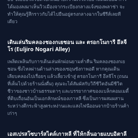
ได้มองลงมาเห็นวิวเมืองจากระเบียงกลางแจ้งของพลาซ่า จะ
ทำให้คุณรู้สึกราวกับได้ไปยืนอยู่ตรงกลางฉากในซีรีส์เลยที
เดียว
เดินเล่นริมคลองชองกเยชอน และ ตรอกโนการี อึลจี
โร (Euljiro Nogari Alley)
เพลิดเพลินกับการเดินเล่นพักผ่อนยามค่ำคืน ริมคลองชองกเย
ชอน ซึ่งไหลผ่านด้านล่างของเซอุนซังกาพอดี หากคุณเดิน
เลียบคลองไปเรื่อยๆ แล้วเลี้ยวเข้าสู่ ตรอกโนการี อึลจีโร (ถนน
ที่เต็มไปด้วยร้านนั่งดื่ม) คุณจะได้สัมผัสกับวิถีชีวิตอันมีชีวิต
ชีวาของชาวบ้านธรรมดาๆ และบรรยากาศของแบล็กคอมเมดี้
ที่ดิบเถื่อนอันเป็นเอกลักษณ์ของเกาหลี ซึ่งเป็นการผสมผสาน
ระหว่างตึกระฟ้าสูงตระหง่านและแสงไฟนีออนจากป้ายร้านค้า
เก่าๆ
เอสเปรสโซบาร์สไตล์เกาหลี ที่ให้กลิ่นอายแบบอิตาลี