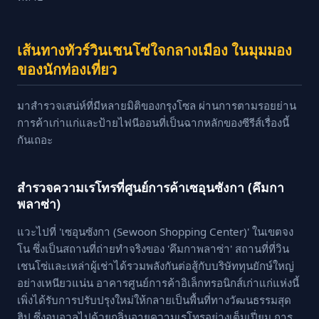
เส้นทางทัวร์วินเชนโซ่ใจกลางเมือง ในมุมมอง
ของนักท่องเที่ยว
มาสำรวจเสน่ห์ที่มีหลายมิติของกรุงโซล ผ่านการตามรอยย่าน
การค้าเก่าแก่และป้ายไฟนีออนที่เป็นฉากหลักของซีรีส์เรื่องนี้
กันเถอะ
สำรวจความเรโทรที่ศูนย์การค้าเซอุนซังกา (คึมกา
พลาซ่า)
แวะไปที่ 'เซอุนซังกา (Sewoon Shopping Center)' ในเขตจง
โน ซึ่งเป็นสถานที่ถ่ายทำจริงของ 'คึมกาพลาซ่า' สถานที่ที่วิน
เชนโซ่และเหล่าผู้เช่าได้รวมพลังกันต่อสู้กับบริษัททุนยักษ์ใหญ่
อย่างเหนียวแน่น อาคารศูนย์การค้าอิเล็กทรอนิกส์เก่าแก่แห่งนี้
เพิ่งได้รับการปรับปรุงใหม่ให้กลายเป็นพื้นที่ทางวัฒนธรรมสุด
ฮิป ซึ่งอบอวลไปด้วยกลิ่นอายความเรโทรอย่างเต็มเปี่ยม การ