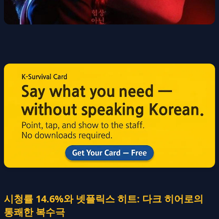
시청률 14.6%와 넷플릭스 히트: 다크 히어로의
통쾌한 복수극