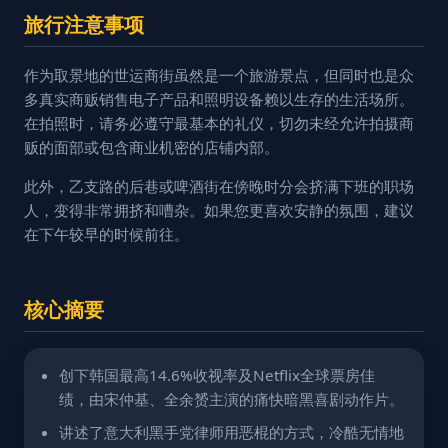
旅行注意事项
作为取景地的世运商街虽然是一个旅游景点，但同时也是众
多真实商贩销售电子产品和照明设备赖以生存的生活场所。
在拍照时，请务必遵守最基本的礼仪，切勿未经允许拍摄商
贩的面部或包含商业机密的店铺内部。
此外，乙支路的后巷或啤酒街在傍晚时分会挤满下班的职场
人，变得非常拥挤和嘈杂。如果您更喜欢安静的氛围，建议
在下午较早的时候前往。
核心摘要
创下韩国最高14.6%收视率及Netflix全球票房佳
绩，由宋仲基、全余赟主演的痛快暗黑喜剧动作片。
讲述了意大利黑手党律师用恶棍的方式，冷酷无情地