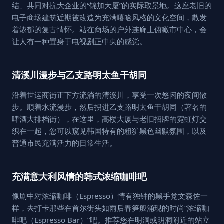
结、共同对抗大企业的“锦加大厦”的实际取景地。这座老旧的
电子商场建筑近期被改造为充满嘻哈风格的文化空间，散发
着浓郁的复古情怀。站在商场的户外连廊上俯瞰市中心，会
让人有一种置身于电视剧正中央的感觉。
清溪川漫步与乙支路明太鱼干胡同
沿着世运商街正下方流淌的清溪川，享受一次悠闲的夜间散
步。顺着水流漫步，然后拐进乙支路明太鱼干胡同（著名的
啤酒大排档街），在这里，高楼大厦与老旧招牌的霓虹灯交
织在一起，您可以窥见韩国特有的粗犷黑色幽默氛围，以及
普通市民充满活力的日常生活。
充满意大利风情的韩式浓缩咖啡吧
像剧中对浓缩咖啡（Espresso）情有独钟的黑手党文森佐一
样，去打卡那些在首尔街头如雨后春笋般涌现的时尚“浓缩咖
啡吧（Espresso Bar）”吧。推荐您在明洞或明洞附近的站立