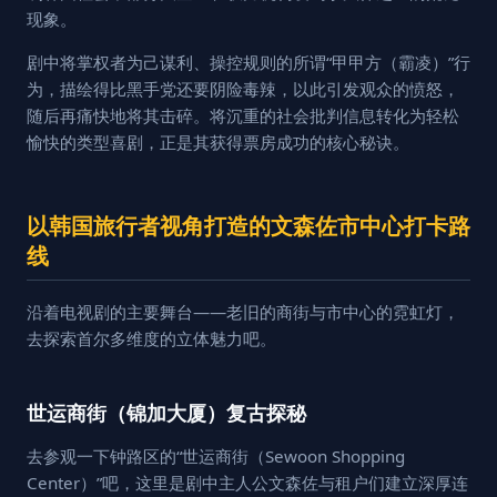
现象。
剧中将掌权者为己谋利、操控规则的所谓“甲甲方（霸凌）”行
为，描绘得比黑手党还要阴险毒辣，以此引发观众的愤怒，
随后再痛快地将其击碎。将沉重的社会批判信息转化为轻松
愉快的类型喜剧，正是其获得票房成功的核心秘诀。
以韩国旅行者视角打造的文森佐市中心打卡路
线
沿着电视剧的主要舞台——老旧的商街与市中心的霓虹灯，
去探索首尔多维度的立体魅力吧。
世运商街（锦加大厦）复古探秘
去参观一下钟路区的“世运商街（Sewoon Shopping
Center）”吧，这里是剧中主人公文森佐与租户们建立深厚连