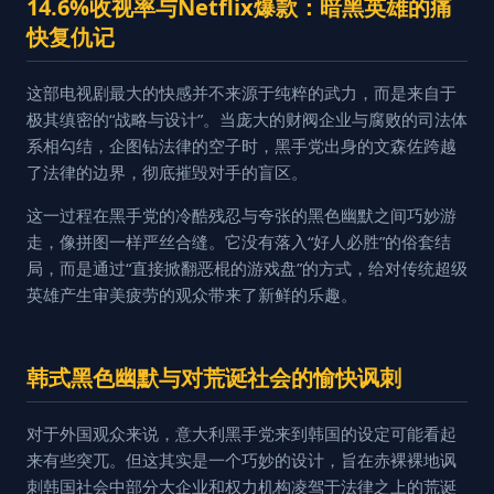
14.6%收视率与Netflix爆款：暗黑英雄的痛
快复仇记
这部电视剧最大的快感并不来源于纯粹的武力，而是来自于
极其缜密的“战略与设计”。当庞大的财阀企业与腐败的司法体
系相勾结，企图钻法律的空子时，黑手党出身的文森佐跨越
了法律的边界，彻底摧毁对手的盲区。
这一过程在黑手党的冷酷残忍与夸张的黑色幽默之间巧妙游
走，像拼图一样严丝合缝。它没有落入“好人必胜”的俗套结
局，而是通过“直接掀翻恶棍的游戏盘”的方式，给对传统超级
英雄产生审美疲劳的观众带来了新鲜的乐趣。
韩式黑色幽默与对荒诞社会的愉快讽刺
对于外国观众来说，意大利黑手党来到韩国的设定可能看起
来有些突兀。但这其实是一个巧妙的设计，旨在赤裸裸地讽
刺韩国社会中部分大企业和权力机构凌驾于法律之上的荒诞